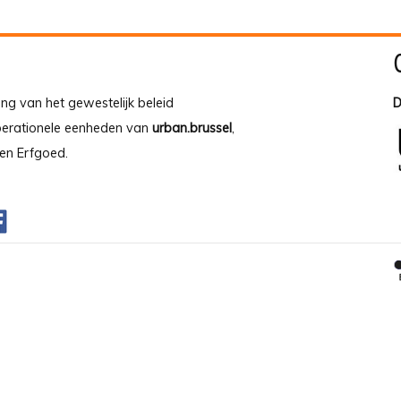
ing van het gewestelijk beleid
D
operationele eenheden van
urban.brussel
,
en Erfgoed.