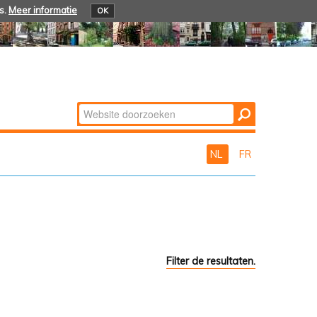
s.
Meer informatie
OK
Zoek
Geavanceerd
zoeken...
NL
FR
Filter de resultaten.