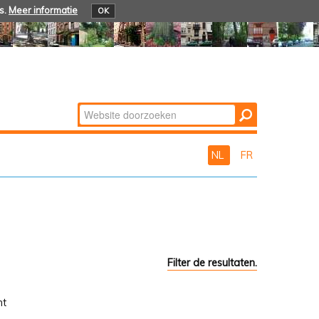
s.
Meer informatie
OK
Zoek
Geavanceerd
zoeken...
NL
FR
Filter de resultaten.
nt