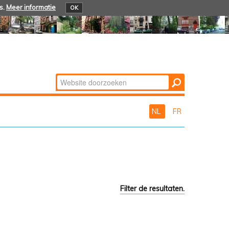
s.
Meer informatie
OK
Zoek
Geavanceerd
zoeken...
NL
FR
Filter de resultaten.