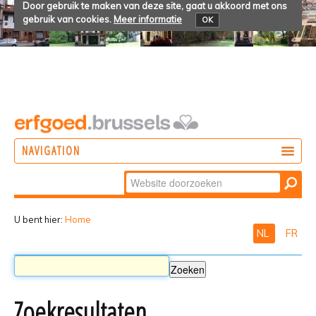
Door gebruik te maken van deze site, gaat u akkoord met ons
gebruik van cookies.
Meer informatie
OK
NAVIGATION
Zoek
DOEN
Geavanceerd
ONTDEKKEN
zoeken...
U bent hier:
Home
NL
FR
BELEVEN
Zoekresultaten