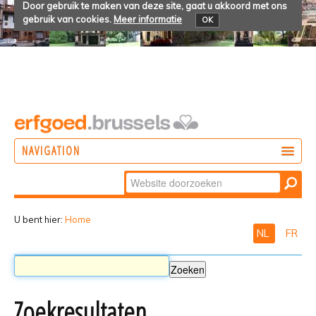
Door gebruik te maken van deze site, gaat u akkoord met ons
gebruik van cookies.
Meer informatie
OK
NAVIGATION
Zoek
DOEN
Geavanceerd
ONTDEKKEN
zoeken...
U bent hier:
Home
NL
FR
BELEVEN
Zoekresultaten