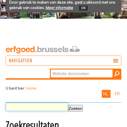
Door gebruik te maken van deze site, gaat u akkoord met ons
gebruik van cookies.
Meer informatie
OK
NAVIGATION
Zoek
DOEN
Geavanceerd
ONTDEKKEN
zoeken...
U bent hier:
Home
NL
FR
BELEVEN
Zoekresultaten