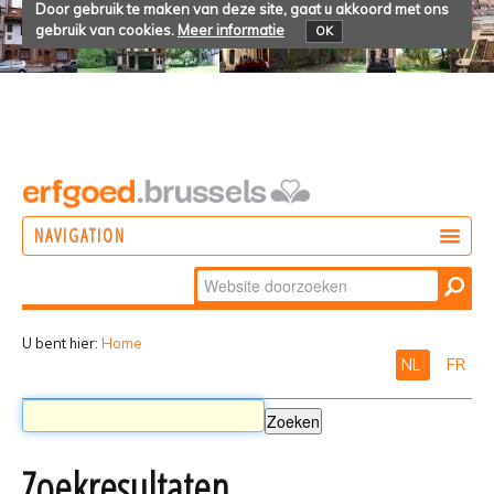
Door gebruik te maken van deze site, gaat u akkoord met ons
gebruik van cookies.
Meer informatie
OK
NAVIGATION
Zoek
DOEN
Geavanceerd
ONTDEKKEN
zoeken...
U bent hier:
Home
NL
FR
BELEVEN
Zoekresultaten