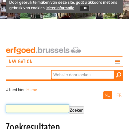
Door gebruik te maken van deze site, gaat u akkoord met ons
gebruik van cookies.
Meer informatie
OK
NAVIGATION
Zoek
DOEN
Geavanceerd
ONTDEKKEN
zoeken...
U bent hier:
Home
NL
FR
BELEVEN
Zoekresultaten