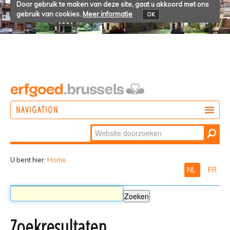
Door gebruik te maken van deze site, gaat u akkoord met ons
gebruik van cookies.
Meer informatie
OK
NAVIGATION
Zoek
DOEN
Geavanceerd
ONTDEKKEN
zoeken...
U bent hier:
Home
NL
FR
BELEVEN
Zoekresultaten