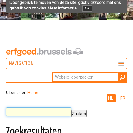
Door gebruik te maken van deze site, gaat u akkoord met ons
gebruik van cookies.
Meer informatie
OK
NAVIGATION
Zoek
DOEN
Geavanceerd
ONTDEKKEN
zoeken...
U bent hier:
Home
NL
FR
BELEVEN
Zoekresultaten