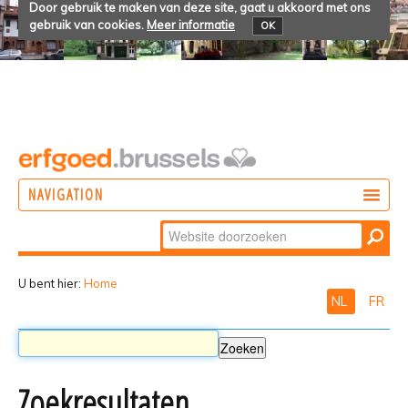
Door gebruik te maken van deze site, gaat u akkoord met ons
gebruik van cookies.
Meer informatie
OK
NAVIGATION
Zoek
DOEN
Geavanceerd
ONTDEKKEN
zoeken...
U bent hier:
Home
NL
FR
BELEVEN
Zoekresultaten