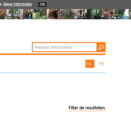
s.
Meer informatie
OK
Zoek
Geavanceerd
zoeken...
NL
FR
Filter de resultaten.