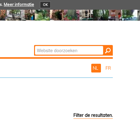
s.
Meer informatie
OK
Zoek
Geavanceerd
zoeken...
NL
FR
Filter de resultaten.