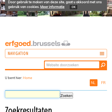
Door gebruik te maken van deze site, gaat u akkoord met ons
gebruik van cookies.
Meer informatie
OK
NAVIGATION
Zoek
DOEN
Geavanceerd
ONTDEKKEN
zoeken...
U bent hier:
Home
NL
FR
BELEVEN
Zoekresultaten