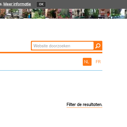
s.
Meer informatie
OK
Zoek
Geavanceerd
zoeken...
NL
FR
Filter de resultaten.