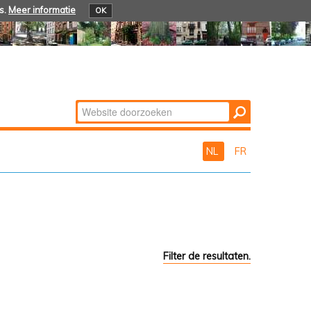
s.
Meer informatie
OK
Zoek
Geavanceerd
zoeken...
NL
FR
Filter de resultaten.