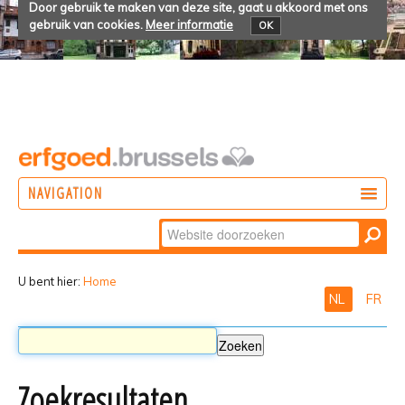
Door gebruik te maken van deze site, gaat u akkoord met ons
gebruik van cookies.
Meer informatie
OK
NAVIGATION
Zoek
DOEN
Geavanceerd
ONTDEKKEN
zoeken...
U bent hier:
Home
NL
FR
BELEVEN
Zoekresultaten