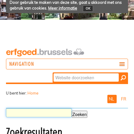
Door gebruik te maken van deze site, gaat u akkoord met ons
gebruik van cookies.
Meer informatie
OK
NAVIGATION
Zoek
DOEN
Geavanceerd
ONTDEKKEN
zoeken...
U bent hier:
Home
NL
FR
BELEVEN
Zoekresultaten