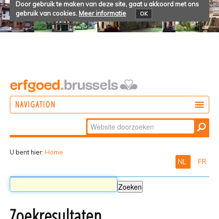
Door gebruik te maken van deze site, gaat u akkoord met ons
gebruik van cookies.
Meer informatie
OK
NAVIGATION
Zoek
DOEN
Geavanceerd
ONTDEKKEN
zoeken...
U bent hier:
Home
NL
FR
BELEVEN
Zoekresultaten