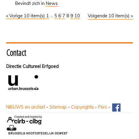
Bevindt zich in
News
« Vorige 10 item(s)
1
...
5
6
7
8
9
10
Volgende 10 item(s) »
Contact
Directie Cultureel Erfgoed
NIEUWS en archief
-
Sitemap
-
Copyrights
-
Pers
-