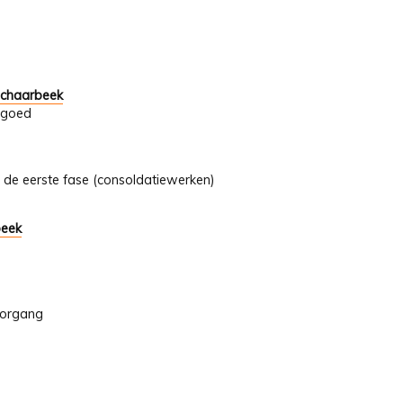
 Schaarbeek
rfgoed
 de eerste fase (consoldatiewerken)
beek
oorgang