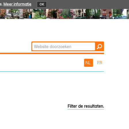
s.
Meer informatie
OK
Zoek
Geavanceerd
zoeken...
NL
FR
Filter de resultaten.