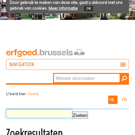
Door gebruik te maken van deze site, gaat u akkoord met ons
gebruik van cookies.
Meer informatie
OK
NAVIGATION
Zoek
DOEN
Geavanceerd
ONTDEKKEN
zoeken...
U bent hier:
Home
NL
FR
BELEVEN
Zoekresultaten