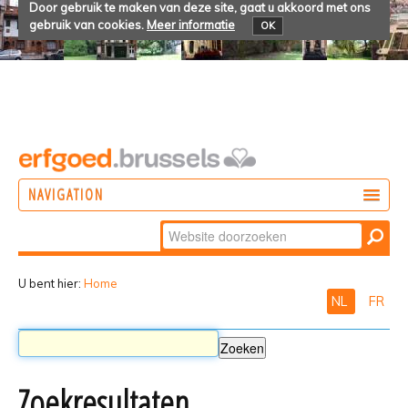
Door gebruik te maken van deze site, gaat u akkoord met ons
gebruik van cookies.
Meer informatie
OK
NAVIGATION
Zoek
DOEN
Geavanceerd
ONTDEKKEN
zoeken...
U bent hier:
Home
NL
FR
BELEVEN
Zoekresultaten