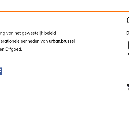
ing van het gewestelijk beleid
D
operationele eenheden van
urban.brussel
,
en Erfgoed.