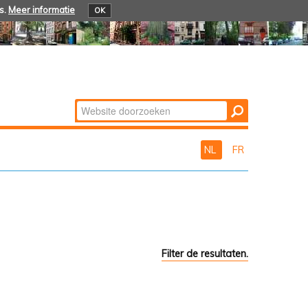
s.
Meer informatie
OK
Zoek
Geavanceerd
zoeken...
NL
FR
Filter de resultaten.