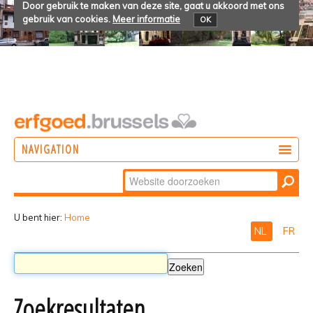
Door gebruik te maken van deze site, gaat u akkoord met ons
gebruik van cookies.
Meer informatie
OK
NAVIGATION
Zoek
DOEN
Geavanceerd
ONTDEKKEN
zoeken...
U bent hier:
Home
NL
FR
BELEVEN
Zoekresultaten