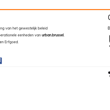
ing van het gewestelijk beleid
D
operationele eenheden van
urban.brussel
,
en Erfgoed.