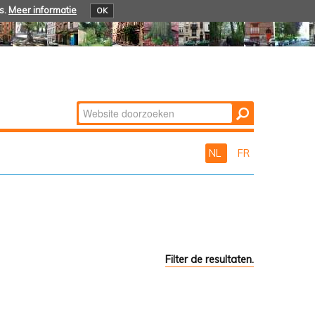
s.
Meer informatie
OK
Zoek
Geavanceerd
zoeken...
NL
FR
Filter de resultaten.