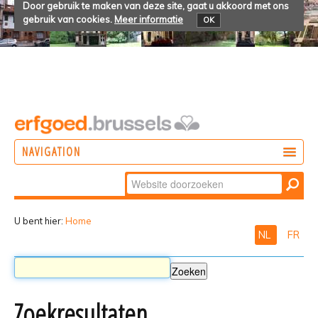
Door gebruik te maken van deze site, gaat u akkoord met ons
gebruik van cookies.
Meer informatie
OK
NAVIGATION
Zoek
DOEN
Geavanceerd
ONTDEKKEN
zoeken...
U bent hier:
Home
NL
FR
BELEVEN
Zoekresultaten