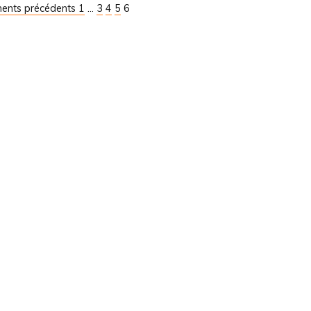
ments précédents
1
...
3
4
5
6