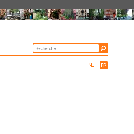
Chercher par
Recherche
avancée…
NL
FR