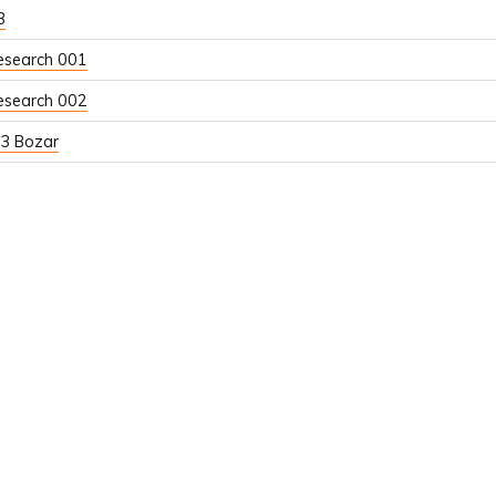
3
esearch 001
esearch 002
3 Bozar