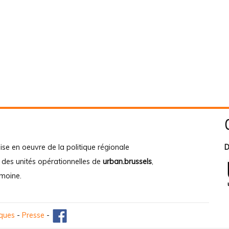
ise en oeuvre de la politique régionale
D
e des unités opérationnelles de
urban.brussels
,
imoine
.
iques
-
Presse
-