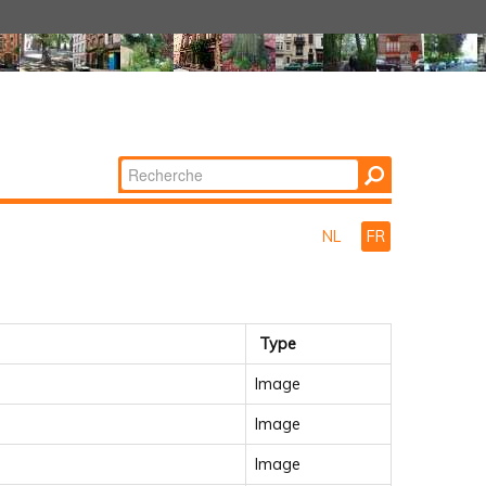
Chercher par
Recherche
avancée…
NL
FR
Type
Image
Image
Image