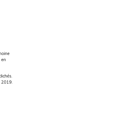
moine
s en
lichés.
t 2019.