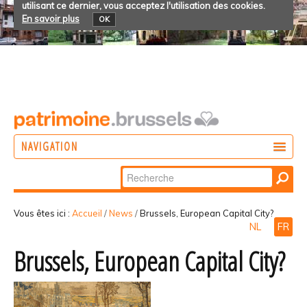
utilisant ce dernier, vous acceptez l'utilisation des cookies.
En savoir plus
OK
NAVIGATION
Chercher par
AGIR
Recherche
DÉCOUVRIR
avancée…
Vous êtes ici :
Accueil
/
News
/
Brussels, European Capital City?
NL
FR
PARTICIPER
Brussels, European Capital City?