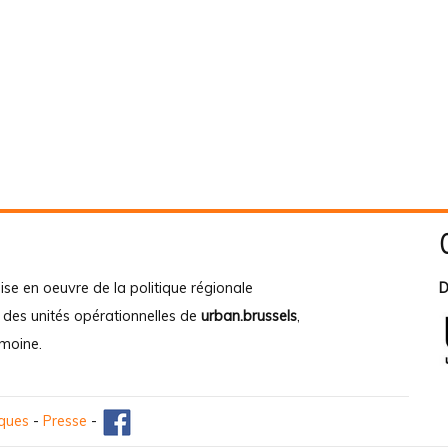
ise en oeuvre de la politique régionale
D
e des unités opérationnelles de
urban.brussels
,
imoine
.
iques
-
Presse
-