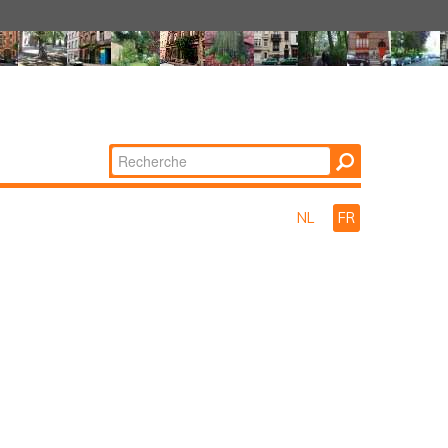
Chercher par
Recherche
avancée…
NL
FR