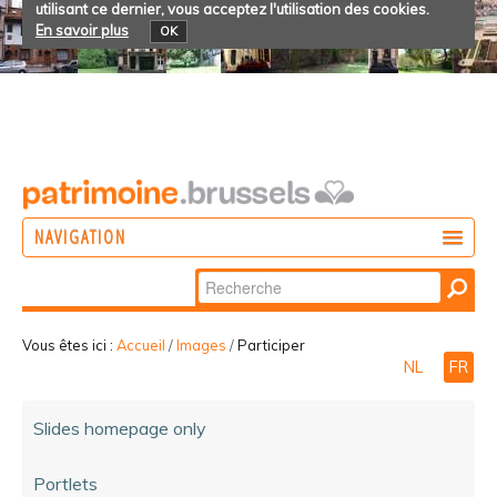
utilisant ce dernier, vous acceptez l'utilisation des cookies.
En savoir plus
OK
NAVIGATION
Chercher par
AGIR
Recherche
DÉCOUVRIR
avancée…
Vous êtes ici :
Accueil
/
Images
/
Participer
NL
FR
PARTICIPER
Slides homepage only
Portlets