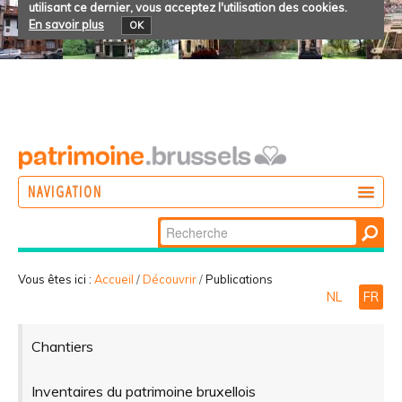
utilisant ce dernier, vous acceptez l'utilisation des cookies.
En savoir plus
OK
NAVIGATION
Chercher par
AGIR
Recherche
DÉCOUVRIR
avancée…
Vous êtes ici :
Accueil
/
Découvrir
/
Publications
NL
FR
PARTICIPER
Chantiers
Inventaires du patrimoine bruxellois