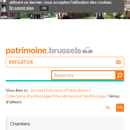
utilisant ce dernier, vous acceptez l'utilisation des cookies.
En savoir plus
OK
NAVIGATION
Chercher par
AGIR
Recherche
DÉCOUVRIR
avancée…
Vous êtes ici :
Accueil
/
Découvrir
/
Publications
/
Collections d'archéologie
/
Une vitrine pour l'archéologie
/
Venus
PARTICIPER
d'ailleurs
NL
FR
Chantiers