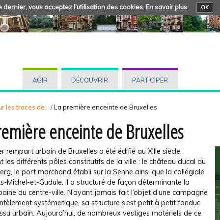
 dernier, vous acceptez l'utilisation des cookies.
En savoir plus
OK
AGIR
DÉCOUVRIR
PARTICIPER
r les traces de...
/
La première enceinte de Bruxelles
remière enceinte de Bruxelles
r rempart urbain de Bruxelles a été édifié au XIIIe siècle,
 les différents pôles constitutifs de la ville : le château ducal du
g, le port marchand établi sur la Senne ainsi que la collégiale
s-Michel-et-Gudule. Il a structuré de façon déterminante la
aine du centre-ville. N’ayant jamais fait l’objet d’une campagne
èlement systématique, sa structure s’est petit à petit fondue
issu urbain. Aujourd’hui, de nombreux vestiges matériels de ce