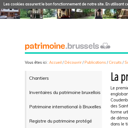
Les cookies assurent le bon fonctionnement de notre site. En utilisant ce
Vous êtes ici :
Accueil
/
Découvrir
/
Publications
/
Circuits
/
Su
La p
Chantiers
Le premie
Inventaires du patrimoine bruxellois
englobant
Coudenber
des Saint
Patrimoine international à Bruxelles
forme urb
de démant
Registre du patrimoine protégé
dans le t