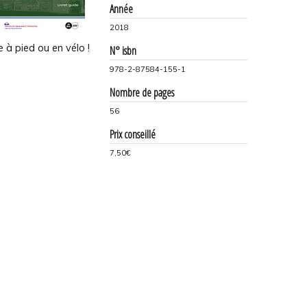
Année
2018
 à pied ou en vélo !
N° isbn
978-2-87584-155-1
Nombre de pages
56
Prix conseillé
7,50€