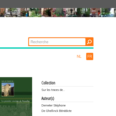
Chercher par
Recherche
avancée…
NL
FR
Collection
Sur les traces de...
Auteur(s)
Demeter Stéphane
De Ghellinck Bénédicte