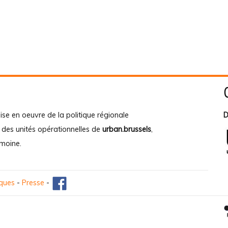
ise en oeuvre de la politique régionale
D
e des unités opérationnelles de
urban.brussels
,
imoine
.
iques
-
Presse
-