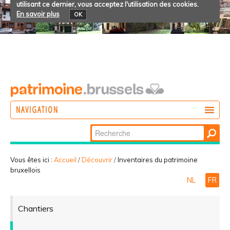
utilisant ce dernier, vous acceptez l'utilisation des cookies.
En savoir plus
OK
NAVIGATION
Chercher par
AGIR
Recherche
DÉCOUVRIR
avancée…
Vous êtes ici :
Accueil
/
Découvrir
/
Inventaires du patrimoine
bruxellois
PARTICIPER
NL
FR
Chantiers