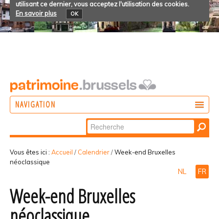
utilisant ce dernier, vous acceptez l'utilisation des cookies.
En savoir plus
OK
NAVIGATION
Chercher par
AGIR
Recherche
DÉCOUVRIR
avancée…
Vous êtes ici :
Accueil
/
Calendrier
/
Week-end Bruxelles
néoclassique
PARTICIPER
NL
FR
Week-end Bruxelles
néoclassique