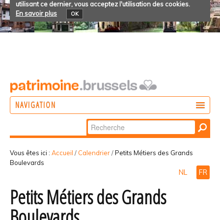
utilisant ce dernier, vous acceptez l'utilisation des cookies.
En savoir plus
OK
NAVIGATION
Chercher par
AGIR
Recherche
DÉCOUVRIR
avancée…
Vous êtes ici :
Accueil
/
Calendrier
/
Petits Métiers des Grands
Boulevards
PARTICIPER
NL
FR
Petits Métiers des Grands
Boulevards