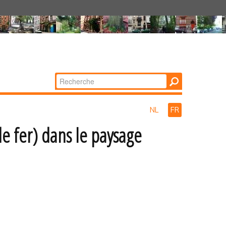
Chercher par
Recherche
avancée…
NL
FR
e fer) dans le paysage