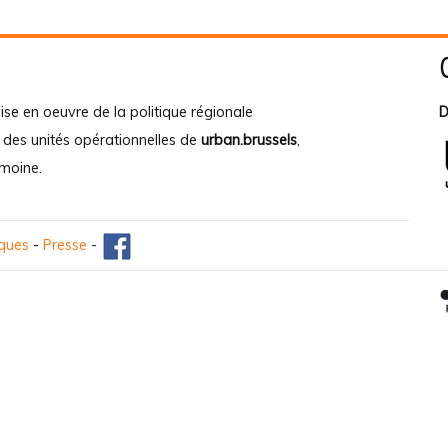
ise en oeuvre de la politique régionale
D
e des unités opérationnelles de
urban.brussels
,
imoine
.
iques
-
Presse
-