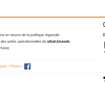
ise en oeuvre de la politique régionale
D
e des unités opérationnelles de
urban.brussels
,
imoine
.
iques
-
Presse
-