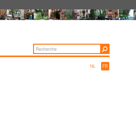
Chercher par
Recherche
avancée…
NL
FR