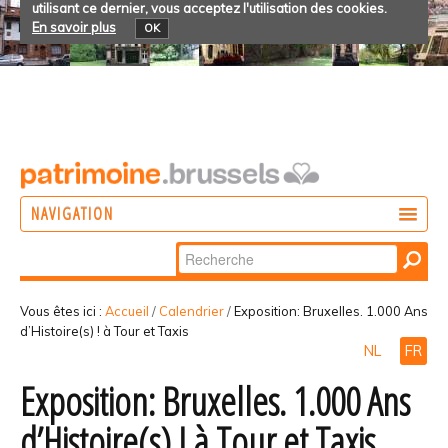
utilisant ce dernier, vous acceptez l'utilisation des cookies.
En savoir plus
OK
NAVIGATION
Chercher par
AGIR
Recherche
DÉCOUVRIR
avancée…
Vous êtes ici :
Accueil
/
Calendrier
/
Exposition: Bruxelles. 1.000 Ans
d’Histoire(s) ! à Tour et Taxis
PARTICIPER
NL
FR
Exposition: Bruxelles. 1.000 Ans
d’Histoire(s) ! à Tour et Taxis