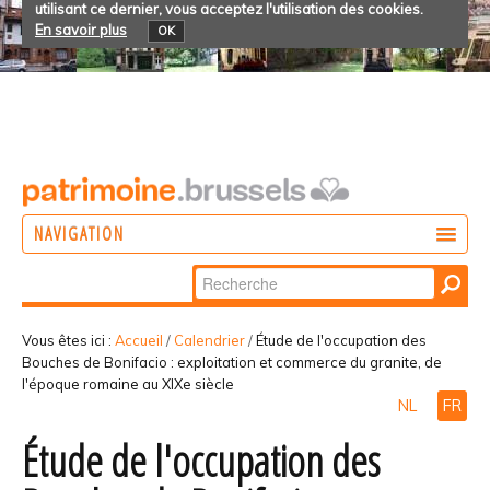
utilisant ce dernier, vous acceptez l'utilisation des cookies.
En savoir plus
OK
NAVIGATION
Chercher par
AGIR
Recherche
DÉCOUVRIR
avancée…
Vous êtes ici :
Accueil
/
Calendrier
/
Étude de l'occupation des
Bouches de Bonifacio : exploitation et commerce du granite, de
PARTICIPER
l'époque romaine au XIXe siècle
NL
FR
Étude de l'occupation des