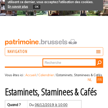
utilisant ce dernier, vous acceptez l'utilisation des cookies.
En savoir plus
OK
NAVIGATION
Chercher par
AGIR
Recherche
DÉCOUVRIR
avancée…
Vous êtes ici :
Accueil
/
Calendrier
/
Estaminets, Staminees & Cafés
NL
FR
PARTICIPER
Estaminets, Staminees & Cafés
Quand ?
Du
06/12/2019 à 10:00