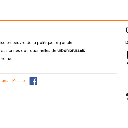
ise en oeuvre de la politique régionale
D
e des unités opérationnelles de
urban.brussels
,
imoine
.
iques
-
Presse
-