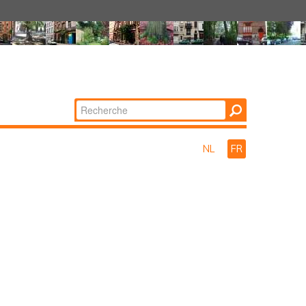
Chercher par
Recherche
avancée…
NL
FR