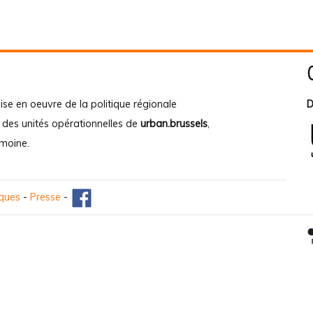
ise en oeuvre de la politique régionale
D
e des unités opérationnelles de
urban.brussels
,
imoine
.
iques
-
Presse
-