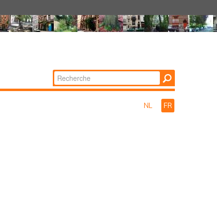
Chercher par
Recherche
avancée…
NL
FR