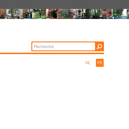
Chercher par
Recherche
avancée…
NL
FR