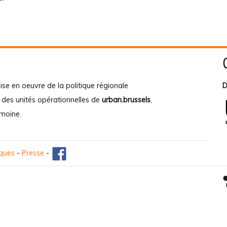
ise en oeuvre de la politique régionale
D
e des unités opérationnelles de
urban.brussels
,
imoine
.
iques
-
Presse
-