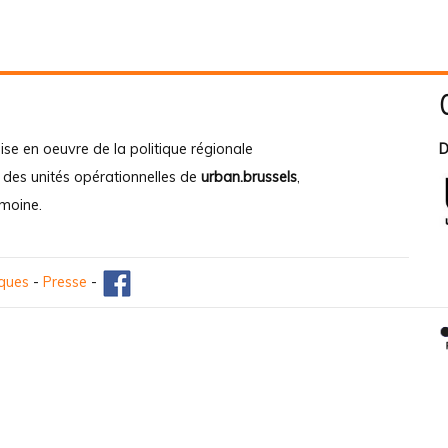
ise en oeuvre de la politique régionale
D
e des unités opérationnelles de
urban.brussels
,
imoine
.
iques
-
Presse
-