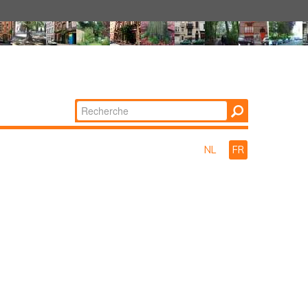
Chercher par
Recherche
avancée…
NL
FR