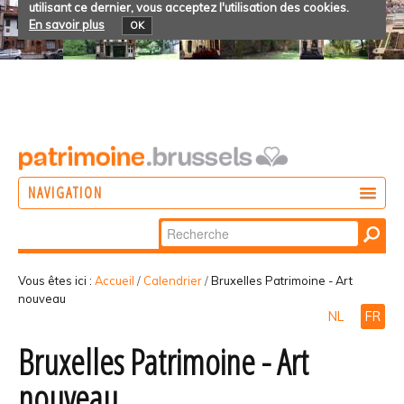
utilisant ce dernier, vous acceptez l'utilisation des cookies.
En savoir plus
OK
NAVIGATION
Chercher par
AGIR
Recherche
DÉCOUVRIR
avancée…
Vous êtes ici :
Accueil
/
Calendrier
/
Bruxelles Patrimoine - Art
nouveau
PARTICIPER
NL
FR
Bruxelles Patrimoine - Art
nouveau