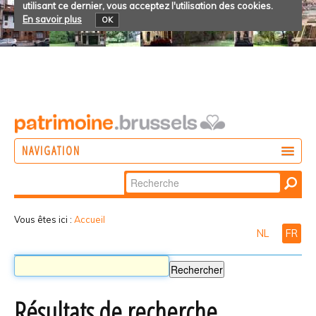
utilisant ce dernier, vous acceptez l'utilisation des cookies.
En savoir plus
OK
NAVIGATION
Chercher par
AGIR
Recherche
DÉCOUVRIR
avancée…
Vous êtes ici :
Accueil
NL
FR
PARTICIPER
Résultats de recherche