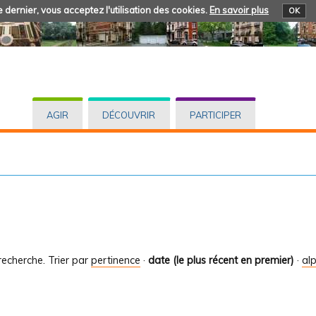
 dernier, vous acceptez l'utilisation des cookies.
En savoir plus
OK
AGIR
DÉCOUVRIR
PARTICIPER
recherche.
Trier par
pertinence
·
date (le plus récent en premier)
·
al