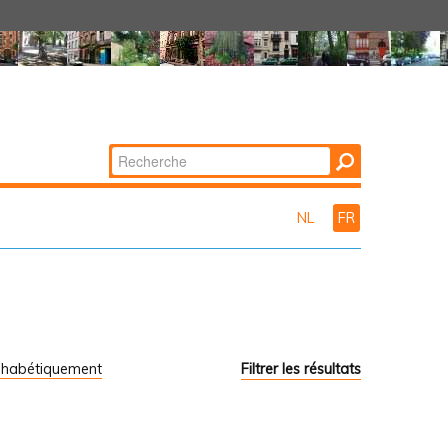
Chercher par
Recherche
avancée…
NL
FR
phabétiquement
Filtrer les résultats