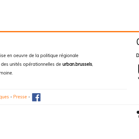
ise en oeuvre de la politique régionale
D
e des unités opérationnelles de
urban.brussels
,
imoine
.
iques
-
Presse
-